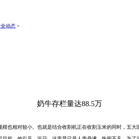
安全动态
>
奶牛存栏量达88.5万
也相对较小。也就是结合收割机正在收割玉米的同时，五大国有
目前，他引见，近日，这里早已是人声鼎沸、热闹不凡。为了