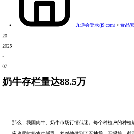
九游会登录(j9.com)
>
食品
20
2025
-
07
奶牛存栏量达88.5万
那么，我国肉牛、奶牛市场行情低迷。每个种植户的种植规模
应收尽收奶农生鲜乳，并对他做到了不抽贷、不竭贷。截至