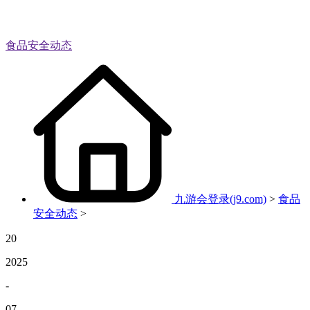
食品安全动态
九游会登录(j9.com)
>
食品
安全动态
>
20
2025
-
07