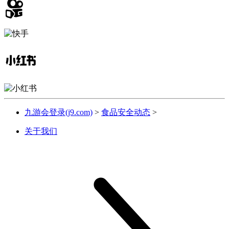
九游会登录(j9.com)
>
食品安全动态
>
关于我们