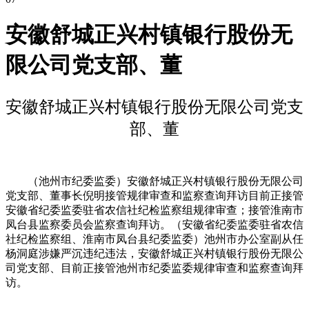
安徽舒城正兴村镇银行股份无
限公司党支部、董
安徽舒城正兴村镇银行股份无限公司党支
部、董
（池州市纪委监委）安徽舒城正兴村镇银行股份无限公司
党支部、董事长倪明接管规律审查和监察查询拜访目前正接管
安徽省纪委监委驻省农信社纪检监察组规律审查；接管淮南市
凤台县监察委员会监察查询拜访。（安徽省纪委监委驻省农信
社纪检监察组、淮南市凤台县纪委监委）池州市办公室副从任
杨洞庭涉嫌严沉违纪违法，安徽舒城正兴村镇银行股份无限公
司党支部、目前正接管池州市纪委监委规律审查和监察查询拜
访。