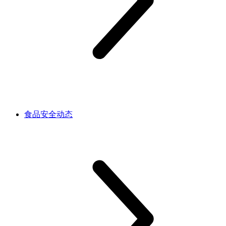
食品安全动态