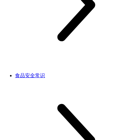
食品安全常识