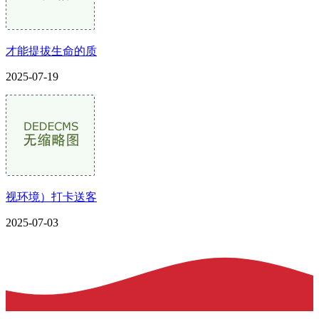
才能提拔生命的质
2025-07-19
视环境）打卡送客
2025-07-03