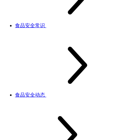
食品安全常识
食品安全动态