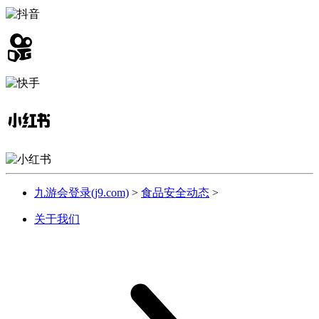
九游会登录(j9.com)
>
食品安全动态
>
关于我们