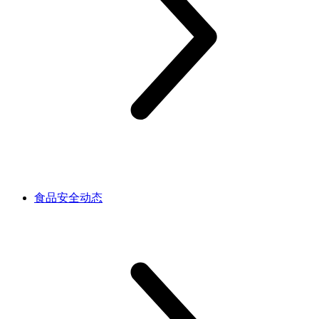
食品安全动态