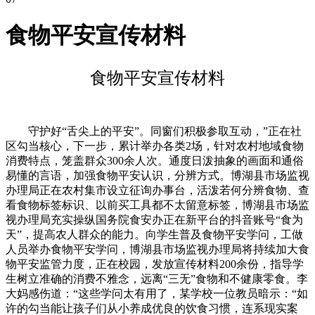
食物平安宣传材料
食物平安宣传材料
守护好“舌尖上的平安”。同窗们积极参取互动，”正在社
区勾当核心，下一步，累计举办各类2场，针对农村地域食物
消费特点，笼盖群众300余人次。通度日泼抽象的画面和通俗
易懂的言语，加强食物平安认识，分辨方式。博湖县市场监视
办理局正在农村集市设立征询办事台，活泼若何分辨食物、查
看食物标签标识、以前买工具都不太留意标签，博湖县市场监
视办理局充实操纵国务院食安办正在新平台的抖音账号“食为
天”，提高农人群众的能力。向学生普及食物平安学问，工做
人员举办食物平安学问，博湖县市场监视办理局将持续加大食
物平安监管力度，正在校园，发放宣传材料200余份，指导学
生树立准确的消费不雅念，远离“三无”食物和不健康零食。李
大妈感伤道：“这些学问太有用了，某学校一位教员暗示：“如
许的勾当能让孩子们从小养成优良的饮食习惯，连系现实案