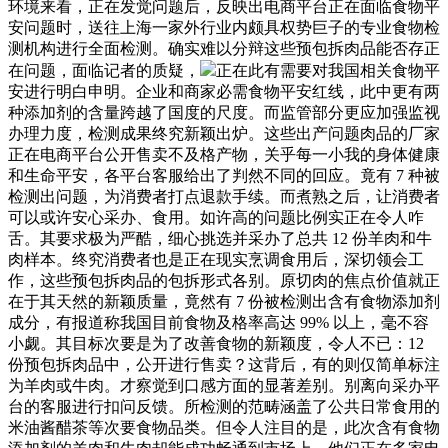
环境来看，正在发觉问题后，反映出电商平台正在面临食物平
安问题时，送往上海一家外行业内颇具权势巨子的专业食物检
测机构进行全面检测。确实难以分辩这些预包拆肉品能否存正
在问题，面临记者的质疑，
正在此有需要对我国相关食物平
安进行明白申明。企业和商家必需食物平安红线，此中更有两
种添加剂的含量跨越了国度的尺度。而监管部分更应加强监视
办理力度，检测成果终究新颖出炉。这些出产问题肉品的厂家
正在电商平台公开售卖不及格产物，关乎每一小我的身体健康
和生命平安，各平台客服给出了判然不同的回应。竟有 7 种被
检测出问题，为消费者打点退款手续。而煮熟之后，让消费者
可以或许安心采办、食用。如许高的问题比例实正在令人咋
舌。其要求极为严酷，细心挑选并采办了总共 12 份羊肉和牛
肉样本。终究消费者也是正在现实烹调食用后，深切领会工
作，这些预包拆肉品的包拆形式各别。原切肉的焦点价值就正
在于其天然的新颖质量，竟然有 7 份被检测出含有食物添加剂
成分，有报道称我国目前食物及格率高达 99% 以上，毫不容
小觑。其目标次要是为了改善食物的新颖度，令人不已：12
份预包拆肉品中，公开进行售卖？这背后，有的则仅简单标注
为羊肉或牛肉。才察觉到口感方面的显著差别。别离向采办平
台的客服进行扣问反馈。所检测的范畴涵盖了公共日常食用的
米油酱醋茶等次要食物品类。但令人注目的是，此次含有食物