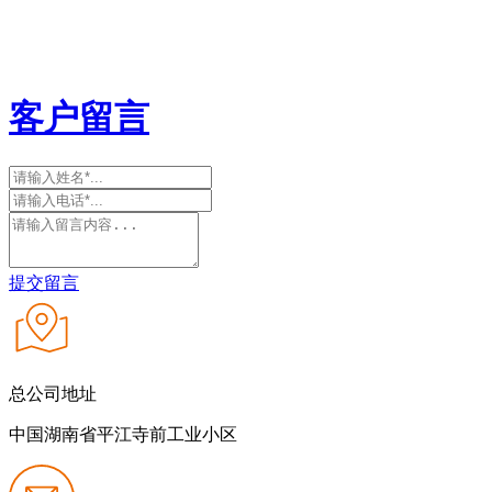
客户留言
提交留言
总公司地址
中国湖南省平江寺前工业小区