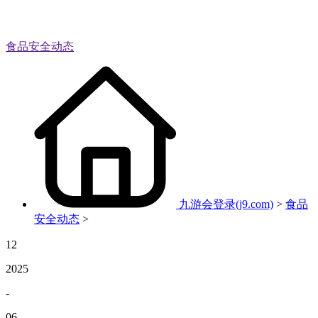
食品安全动态
九游会登录(j9.com)
>
食品
安全动态
>
12
2025
-
06