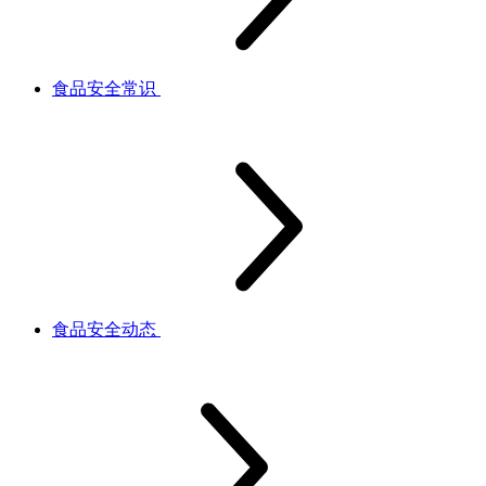
食品安全常识
食品安全动态