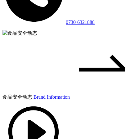
0730-6321888
食品安全动态
Brand Information