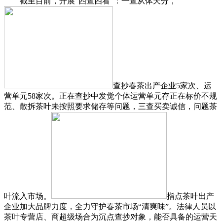
截至目前，开展“四查四看”：一查从体天分，
查抄春茶出产企业5家次、运
营单元58家次。正在查抄中发觉个体运营单元存正在标价不规
范、散拆茶叶未按照要求储存等问题，三查买卖诚信，问题茶
叶流入市场。
指点茶叶出产
企业加大品牌力度，全力守护春茶市场“清爽味”。法律人员以
茶叶专营店、商超级场合为沉点查抄对象，能否具备的运营天