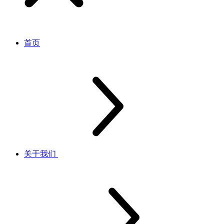
首页
关于我们