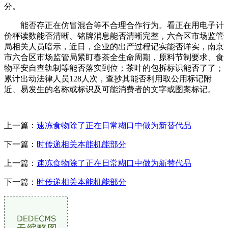
分。
能否存正在仿冒混合等不合理合作行为。看正在用电子计
价秤读数能否清晰、铭牌消息能否清晰完整，六合区市场监管
局相关人员暗示，近日，企业的出产过程记实能否详实，南京
市六合区市场监管局紧盯春茶全生命周期，原料节制要求、食
物平安自查轨制等能否落实到位；茶叶的包拆标识能否了了；
累计出动法律人员128人次，查抄其能否利用取公用标记附
近、易发生的名称或标识及可能消费者的文字或图案标记。
上一篇：
速冻食物除了正在日常糊口中做为新替代品
下一篇：
时传递相关本能机能部分
上一篇：
速冻食物除了正在日常糊口中做为新替代品
下一篇：
时传递相关本能机能部分