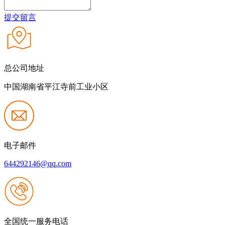
提交留言
总公司地址
中国湖南省平江寺前工业小区
电子邮件
644292146@qq.com
全国统一服务电话