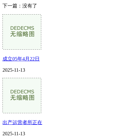
下一篇：没有了
成立05年4月22日
2025-11-13
出产运营者所正在
2025-11-13