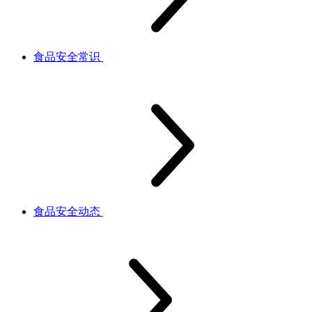
食品安全常识
食品安全动态