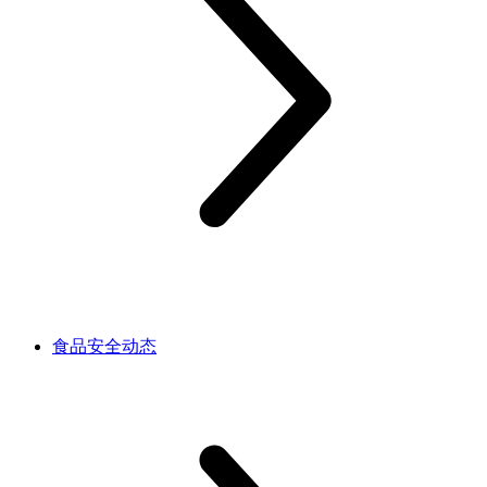
食品安全动态