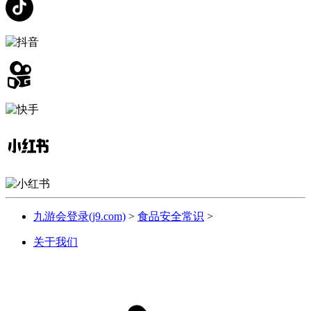
九游会登录(j9.com)
>
食品安全常识
>
关于我们