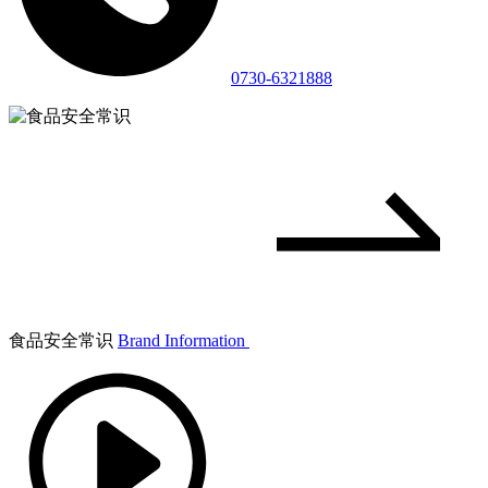
0730-6321888
食品安全常识
Brand Information